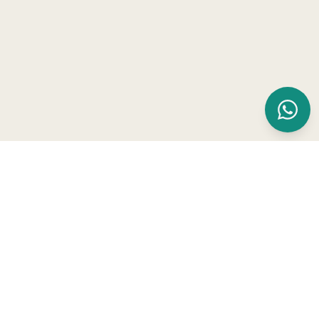
Beranda
Siapa Kami
Produk kami
Resep Masakan
Artikel Mayuri
Jadi Distributor
©Copyright
2026
- PT Sumber Rejeki Panen Anugerah