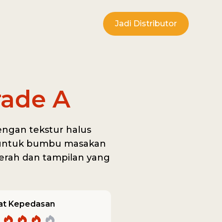
Jadi Distributor
ade A
engan tekstur halus
k untuk bumbu masakan
rah dan tampilan yang
at Kepedasan