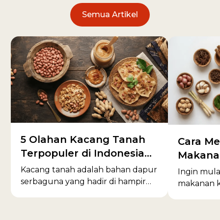
Semua Artikel
5 Olahan Kacang Tanah
Cara Me
Terpopuler di Indonesia
Makana
dan Cara Memilih Kacang
Sukses:
Kacang tanah adalah bahan dapur
Ingin mulai
Berkualitas
serbaguna yang hadir di hampir
Pemula
makanan 
semua masakan Indonesia. Dari
lengkap i
bumbu pecel hingga kacang
produk yan
goreng premium, artikel ini
cara memil